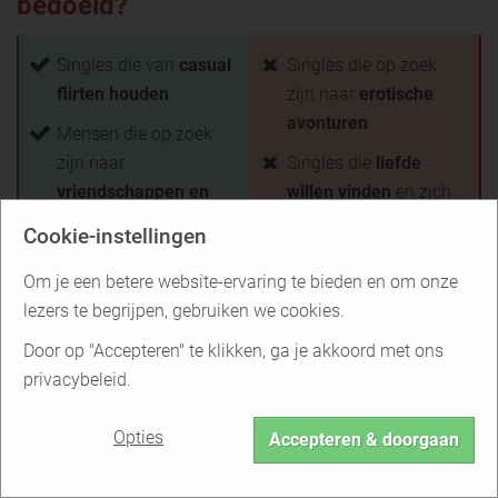
bedoeld?
Singles die van
casual
Singles die op zoek
flirten houden
zijn naar
erotische
avonturen
Mensen die op zoek
zijn naar
Singles die
liefde
vriendschappen en
willen vinden
en zich
diepgaande
op lange termijn willen
Cookie-instellingen
connecties
binden
Om je een betere website-ervaring te bieden en om onze
Mensen die op zoek
Mensen die niet van
lezers te begrijpen, gebruiken we cookies.
zijn naar
vrijblijvende
snelle match-making
dates zonder
houden
Door op "Accepteren" te klikken, ga je akkoord met ons
verplichtingen
privacybeleid.
Terug naar het overzicht
Opties
Accepteren & doorgaan
Is Badoo geschikt voor jou?