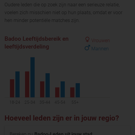
Oudere leden die op zoek zijn naar een serieuze relatie,
voelen zich misschien niet op hun plaats, omdat er voor
hen minder potentiële matches zijn.
Badoo Leeftijdsbereik en
Vrouwen
leeftijdsverdeling
Mannen
18-24
25-34
35-44
45-54
55+
Hoeveel leden zijn er in jouw regio?
Bereken nu
Badoo-Leden uit jouw stad
: