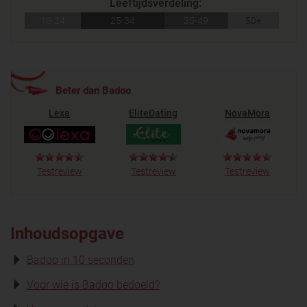
Leeftijdsverdeling:
18-24
25-34
35-49
50+
Beter dan Badoo
Lexa
EliteDating
NovaMora
Testreview
Testreview
Testreview
Inhoudsopgave
Badoo in 10 seconden
Voor wie is Badoo bedoeld?